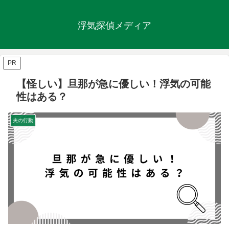
浮気探偵メディア
PR
【怪しい】旦那が急に優しい！浮気の可能
性はある？
夫の行動