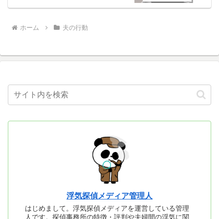
ホーム
夫の行動
浮気探偵メディア管理人
はじめまして。浮気探偵メディアを運営している管理
人です。探偵事務所の特徴・評判や夫婦間の浮気に関