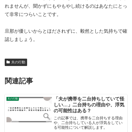
れませんが、聞かずにもやもやし続けるのはあなたにとっ
て非常につらいことです。
旦那が優しいからとほだされずに、毅然とした気持ちで確
認しましょう。
夫の行動
関連記事
「夫が携帯を二台持ちしていて怪
夫の行動
しい…」二台持ちの理由や、浮気
の可能性はある？
この記事では、携帯を二台持ちする理由
や、二台持ちしている人が浮気をしてい
る可能性について解説します。