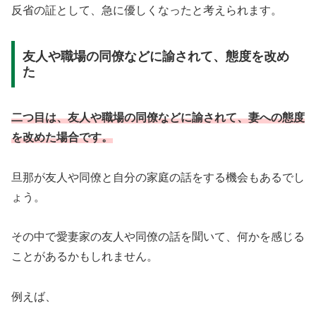
反省の証として、急に優しくなったと考えられます。
友人や職場の同僚などに諭されて、態度を改め
た
二つ目は、友人や職場の同僚などに諭されて、妻への態度
を改めた場合です。
旦那が友人や同僚と自分の家庭の話をする機会もあるでし
ょう。
その中で愛妻家の友人や同僚の話を聞いて、何かを感じる
ことがあるかもしれません。
例えば、