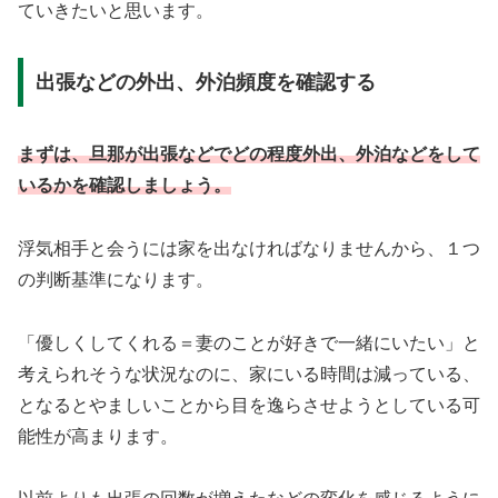
ていきたいと思います。
出張などの外出、外泊頻度を確認する
まずは、旦那が出張などでどの程度外出、外泊などをして
いるかを確認しましょう。
浮気相手と会うには家を出なければなりませんから、１つ
の判断基準になります。
「優しくしてくれる＝妻のことが好きで一緒にいたい」と
考えられそうな状況なのに、家にいる時間は減っている、
となるとやましいことから目を逸らさせようとしている可
能性が高まります。